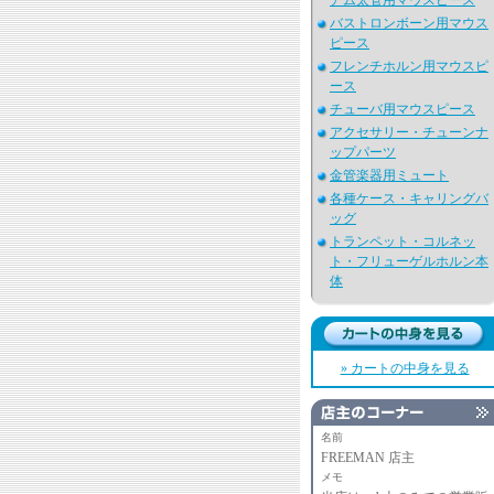
アム太管用マウスピース
バストロンボーン用マウス
ピース
フレンチホルン用マウスピ
ース
チューバ用マウスピース
アクセサリー・チューンナ
ップパーツ
金管楽器用ミュート
各種ケース・キャリングバ
ッグ
トランペット・コルネッ
ト・フリューゲルホルン本
体
» カートの中身を見る
名前
FREEMAN 店主
メモ