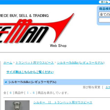
ホーム
>
トランペット用マウスピース
>
シルキー/Schilke (レギュラーモデル)
サイズ表はこちらからご覧ください
シルキー/Schilke (レギュラーモデル)
並び順を変更
[
お
全 [
6
] 商品中 [
1
-
6
] 商品を表示しています。
シルキー 11 トランペット用マウスピース