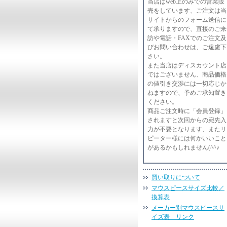
当店はweb上のみでの営業販
売をしています、ご注文は当
サイトからのフォーム送信に
て承りますので、直接のご来
訪や電話・FAXでのご注文及
びお問い合わせは、ご遠慮下
さい。
また当店はディスカウント店
ではございません、商品価格
の値引き交渉には一切応じか
ねますので、予めご承知置き
ください。
商品ご注文時に「会員登録」
されますと次回からの宛先入
力が不要となります、またリ
ピーター様には何かいいこと
があるかもしれません(^^♪
買い取りについて
マウスピースサイズ比較／
換算表
メーカー別マウスピースサ
イズ表 リンク