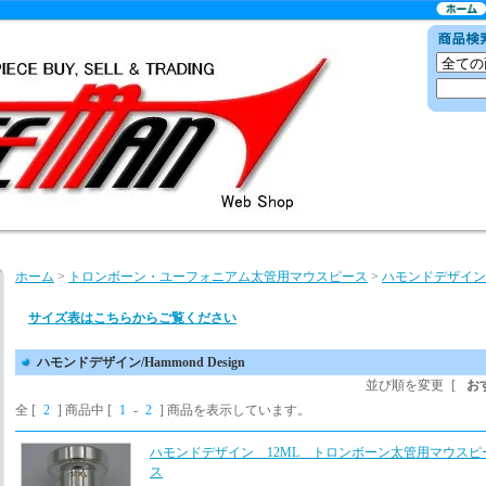
ホーム
>
トロンボーン・ユーフォニアム太管用マウスピース
>
ハモンドデザイン/Ha
サイズ表はこちらからご覧ください
ハモンドデザイン/Hammond Design
並び順を変更
[
お
全 [
2
] 商品中 [
1
-
2
] 商品を表示しています。
ハモンドデザイン 12ML トロンボーン太管用マウスピ
ス