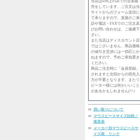
当店はweb上のみでの営業販
売をしています、ご注文は当
サイトからのフォーム送信に
て承りますので、直接のご来
訪や電話・FAXでのご注文及
びお問い合わせは、ご遠慮下
さい。
また当店はディスカウント店
ではございません、商品価格
の値引き交渉には一切応じか
ねますので、予めご承知置き
ください。
商品ご注文時に「会員登録」
されますと次回からの宛先入
力が不要となります、またリ
ピーター様には何かいいこと
があるかもしれません(^^♪
買い取りについて
マウスピースサイズ比較／
換算表
メーカー別マウスピースサ
イズ表 リンク