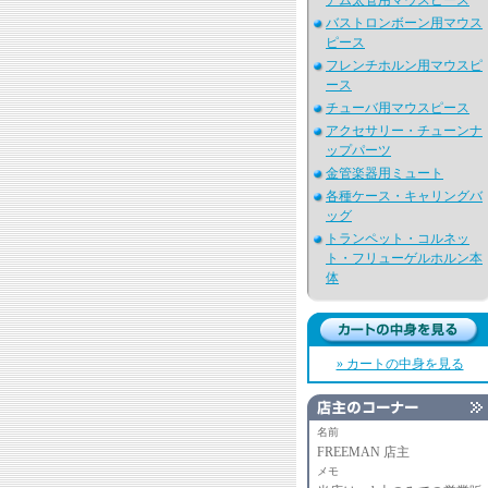
アム太管用マウスピース
バストロンボーン用マウス
ピース
フレンチホルン用マウスピ
ース
チューバ用マウスピース
アクセサリー・チューンナ
ップパーツ
金管楽器用ミュート
各種ケース・キャリングバ
ッグ
トランペット・コルネッ
ト・フリューゲルホルン本
体
» カートの中身を見る
名前
FREEMAN 店主
メモ