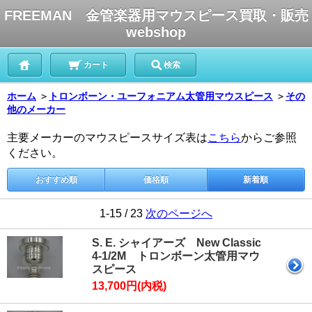
FREEMAN 金管楽器用マウスピース買取・販売
webshop
カート
検索
ホーム
＞
トロンボーン・ユーフォニアム太管用マウスピース
＞
その
他のメーカー
主要メーカーのマウスピースサイズ表は
こちら
からご参照
ください。
おすすめ順
価格順
新着順
1-15 / 23
次のページへ
S. E. シャイアーズ New Classic
4-1/2M トロンボーン太管用マウ
スピース
13,700円(内税)