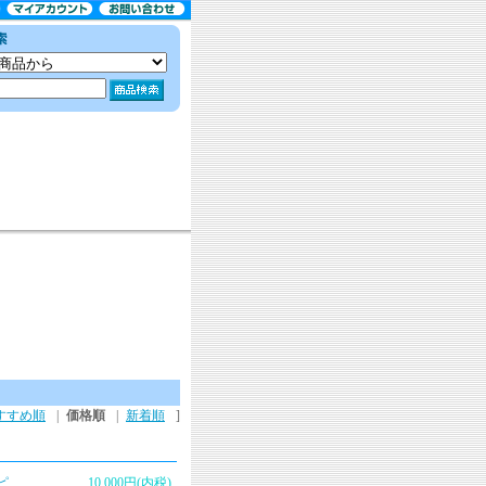
すすめ順
|
価格順
|
新着順
]
ピ
10,000円(内税)