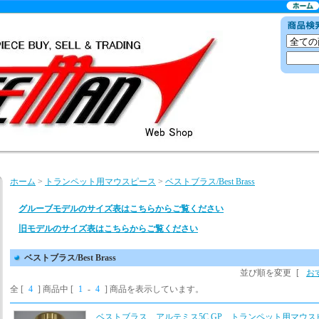
ホーム
>
トランペット用マウスピース
>
ベストブラス/Best Brass
グルーブモデルのサイズ表はこちらからご覧ください
旧モデルのサイズ表はこちらからご覧ください
ベストブラス/Best Brass
並び順を変更
[
お
全 [
4
] 商品中 [
1
-
4
] 商品を表示しています。
ベストブラス アルテミス5C GP トランペット用マウス