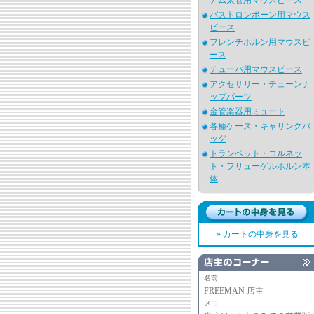
アム太管用マウスピース
バストロンボーン用マウス
ピース
フレンチホルン用マウスピ
ース
チューバ用マウスピース
アクセサリー・チューンナ
ップパーツ
金管楽器用ミュート
各種ケース・キャリングバ
ッグ
トランペット・コルネッ
ト・フリューゲルホルン本
体
» カートの中身を見る
名前
FREEMAN 店主
メモ