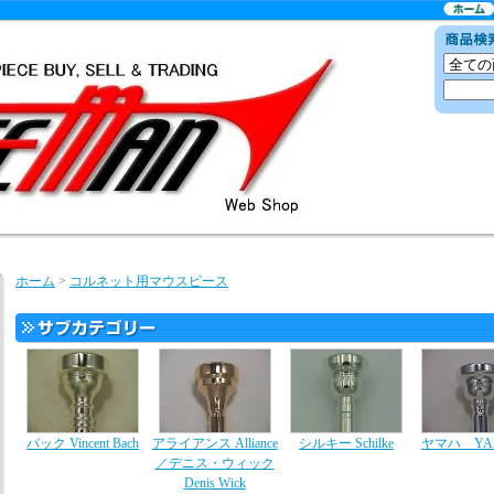
ホーム
>
コルネット用マウスピース
バック Vincent Bach
アライアンス Alliance
シルキー Schilke
ヤマハ YA
／デニス・ウィック
Denis Wick