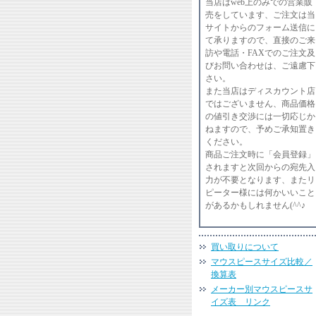
当店はweb上のみでの営業販
売をしています、ご注文は当
サイトからのフォーム送信に
て承りますので、直接のご来
訪や電話・FAXでのご注文及
びお問い合わせは、ご遠慮下
さい。
また当店はディスカウント店
ではございません、商品価格
の値引き交渉には一切応じか
ねますので、予めご承知置き
ください。
商品ご注文時に「会員登録」
されますと次回からの宛先入
力が不要となります、またリ
ピーター様には何かいいこと
があるかもしれません(^^♪
買い取りについて
マウスピースサイズ比較／
換算表
メーカー別マウスピースサ
イズ表 リンク