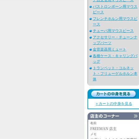
アム太管用マウスピース
バストロンボーン用マウス
ピース
フレンチホルン用マウスピ
ース
チューバ用マウスピース
アクセサリー・チューンナ
ップパーツ
金管楽器用ミュート
各種ケース・キャリングバ
ッグ
トランペット・コルネッ
ト・フリューゲルホルン本
体
» カートの中身を見る
名前
FREEMAN 店主
メモ