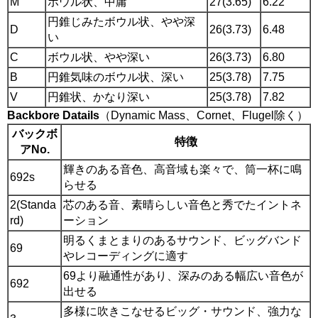
M
ボウル状、中庸
27(3.65)
6.22
円錐じみたボウル状、やや深
D
26(3.73)
6.48
い
C
ボウル状、やや深い
26(3.73)
6.80
B
円錐気味のボウル状、深い
25(3.78)
7.75
V
円錐状、かなり深い
25(3.78)
7.82
Backbore Datails
（Dynamic Mass、Cornet、Flugel除く）
バックボ
特徴
アNo.
輝きのある音色、高音域も楽々で、筒一杯に鳴
692s
らせる
2(Standa
芯のある音、素晴らしい音色と秀でたイントネ
rd)
ーション
明るくまとまりのあるサウンド、ビッグバンド
69
やレコーディングに適す
69より融通性があり、深みのある幅広い音色が
692
出せる
多様に吹きこなせるビッグ・サウンド、強力な