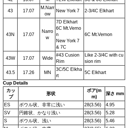
M.Narr
43
17.07
New York 7
2-3/4C Elkhart
ow
7D Elkhart
6C Mt.Verno
Narro
43N
17.07
n
6C Mt.Vernon
w
New York 7
& 7C
#43 Cusion
Like 2-3/4C with cu
43W
17.07
Wide
Rim
sion rim
3C/5C Elkha
43.5
17.26
MN
5C Elkhart
rt
Cup Details
カッ
ボア(m
形状
深さ mm
プ
m)
ES
ボウル状、非常に浅い
28(3.56)
4.95
SV
円錐状、かなり浅い
28(3.56)
5.28
S
ボウル状、浅い
28(3.56)
5.46