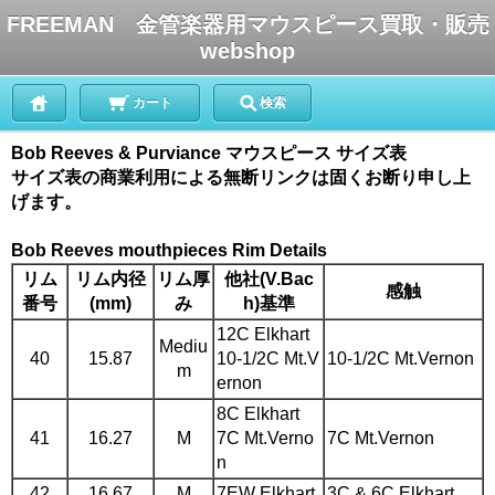
FREEMAN 金管楽器用マウスピース買取・販売
webshop
カート
検索
Bob Reeves & Purviance マウスピース サイズ表
サイズ表の商業利用による無断リンクは固くお断り申し上
げます。
Bob Reeves mouthpieces Rim Details
リム
リム内径
リム厚
他社(V.Bac
感触
番号
(mm)
み
h)基準
12C Elkhart
Mediu
40
15.87
10-1/2C Mt.V
10-1/2C Mt.Vernon
m
ernon
8C Elkhart
41
16.27
M
7C Mt.Verno
7C Mt.Vernon
n
42
16.67
M
7EW Elkhart
3C & 6C Elkhart