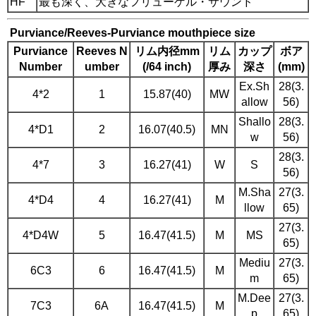
HF
最も深く、大きなフリューゲル・サウンド
Purviance/Reeves-Purviance mouthpiece size
Purviance
Reeves N
リム内径mm
リム
カップ
ボア
Number
umber
(/64 inch)
厚み
深さ
(mm)
Ex.Sh
28(3.
4*2
1
15.87(40)
MW
allow
56)
Shallo
28(3.
4*D1
2
16.07(40.5)
MN
w
56)
28(3.
4*7
3
16.27(41)
W
S
56)
M.Sha
27(3.
4*D4
4
16.27(41)
M
llow
65)
27(3.
4*D4W
5
16.47(41.5)
M
MS
65)
Mediu
27(3.
6C3
6
16.47(41.5)
M
m
65)
M.Dee
27(3.
7C3
6A
16.47(41.5)
M
p
65)