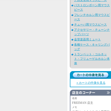
アム太管用マウスピース
バストロンボーン用マウス
ピース
フレンチホルン用マウスピ
ース
チューバ用マウスピース
アクセサリー・チューンナ
ップパーツ
金管楽器用ミュート
各種ケース・キャリングバ
ッグ
トランペット・コルネッ
ト・フリューゲルホルン本
体
» カートの中身を見る
名前
FREEMAN 店主
メモ