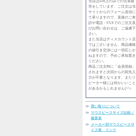
当店はweb上のみでの営業販
売をしています、ご注文は当
サイトからのフォーム送信に
て承りますので、直接のご来
訪や電話・FAXでのご注文及
びお問い合わせは、ご遠慮下
さい。
また当店はディスカウント店
ではございません、商品価格
の値引き交渉には一切応じか
ねますので、予めご承知置き
ください。
商品ご注文時に「会員登録」
されますと次回からの宛先入
力が不要となります、またリ
ピーター様には何かいいこと
があるかもしれません(^^♪
買い取りについて
マウスピースサイズ比較／
換算表
メーカー別マウスピースサ
イズ表 リンク