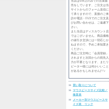
当店はweb上のみでの営業販
売をしています、ご注文は当
サイトからのフォーム送信に
て承りますので、直接のご来
訪や電話・FAXでのご注文及
びお問い合わせは、ご遠慮下
さい。
また当店はディスカウント店
ではございません、商品価格
の値引き交渉には一切応じか
ねますので、予めご承知置き
ください。
商品ご注文時に「会員登録」
されますと次回からの宛先入
力が不要となります、またリ
ピーター様には何かいいこと
があるかもしれません(^^♪
買い取りについて
マウスピースサイズ比較／
換算表
メーカー別マウスピースサ
イズ表 リンク