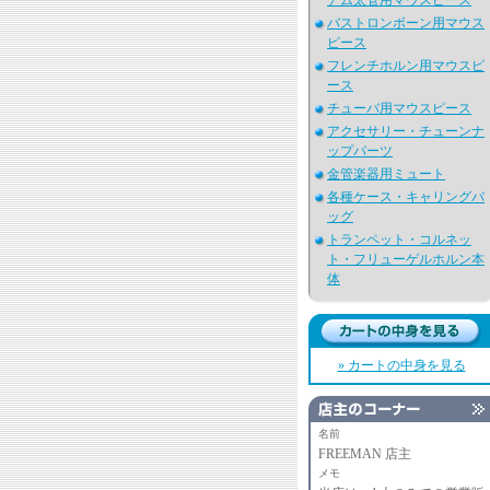
アム太管用マウスピース
バストロンボーン用マウス
ピース
フレンチホルン用マウスピ
ース
チューバ用マウスピース
アクセサリー・チューンナ
ップパーツ
金管楽器用ミュート
各種ケース・キャリングバ
ッグ
トランペット・コルネッ
ト・フリューゲルホルン本
体
» カートの中身を見る
名前
FREEMAN 店主
メモ