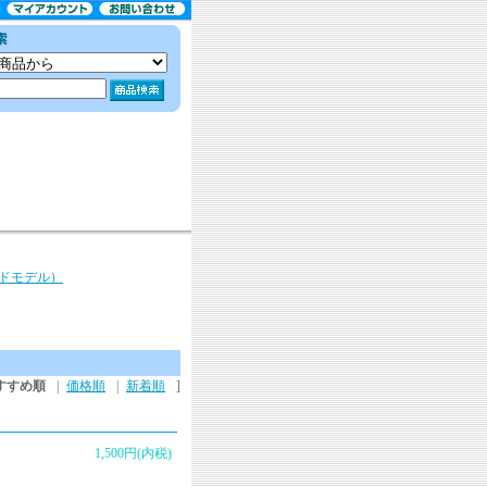
ルドモデル）
すすめ順
|
価格順
|
新着順
]
1,500円(内税)