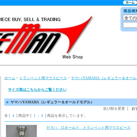
ホーム
>
トランペット用マウスピース
>
ヤマハ/YAMAHA（レギュラー＆オー
サイズ表はこちらからご覧ください
ヤマハ/YAMAHA（レギュラー＆オールドモデル）
並び順を変更
[
お
全 [
4
] 商品中 [
1
-
4
] 商品を表示しています。
ヤマハ 11オールド トランペット用マウスピース