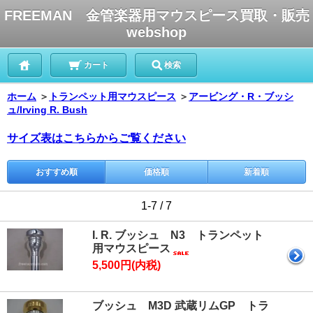
FREEMAN 金管楽器用マウスピース買取・販売
webshop
カート
検索
ホーム
＞
トランペット用マウスピース
＞
アービング・R・ブッシ
ュ/Irving R. Bush
サイズ表はこちらからご覧ください
おすすめ順
価格順
新着順
1-7 / 7
I. R. ブッシュ N3 トランペット
用マウスピース
5,500円(内税)
ブッシュ M3D 武蔵リムGP トラ