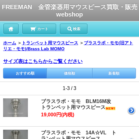
FREEMAN 金管楽器用マウスピース買取・販売
webshop
カート
検索
ホーム
＞
トランペット用マウスピース
＞
ブラスラボ・モモ(旧アト
リエ・モモ)/Brass Lab MOMO
サイズ表はこちらからご覧ください
おすすめ順
価格順
新着順
1-3 / 3
ブラスラボ・モモ BLM16M改
トランペット用マウスピース
19,000円(内税)
ブラスラボ・モモ 14A☆VL ト
ランペット用マウスピース