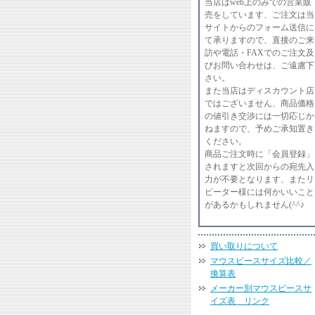
当店はweb上のみでの営業販
売をしています、ご注文は当
サイトからのフォーム送信に
て承りますので、直接のご来
訪や電話・FAXでのご注文及
びお問い合わせは、ご遠慮下
さい。
また当店はディスカウント店
ではございません、商品価格
の値引き交渉には一切応じか
ねますので、予めご承知置き
ください。
商品ご注文時に「会員登録」
されますと次回からの宛先入
力が不要となります、またリ
ピーター様には何かいいこと
があるかもしれません(^^♪
買い取りについて
マウスピースサイズ比較／
換算表
メーカー別マウスピースサ
イズ表 リンク