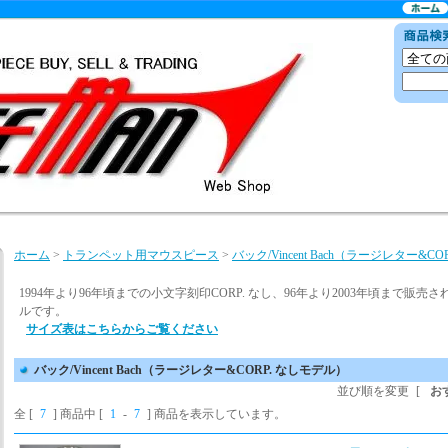
ホーム
>
トランペット用マウスピース
>
バック/Vincent Bach（ラージレター&C
1994年より96年頃までの小文字刻印CORP. なし、96年より2003年頃まで販売
ルです。
サイズ表はこちらからご覧ください
バック/Vincent Bach（ラージレター&CORP. なしモデル）
並び順を変更
[
お
全 [
7
] 商品中 [
1
-
7
] 商品を表示しています。