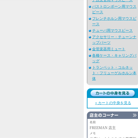
アム太管用マウスピース
バストロンボーン用マウス
ピース
フレンチホルン用マウスピ
ース
チューバ用マウスピース
アクセサリー・チューンナ
ップパーツ
金管楽器用ミュート
各種ケース・キャリングバ
ッグ
トランペット・コルネッ
ト・フリューゲルホルン本
体
» カートの中身を見る
名前
FREEMAN 店主
メモ