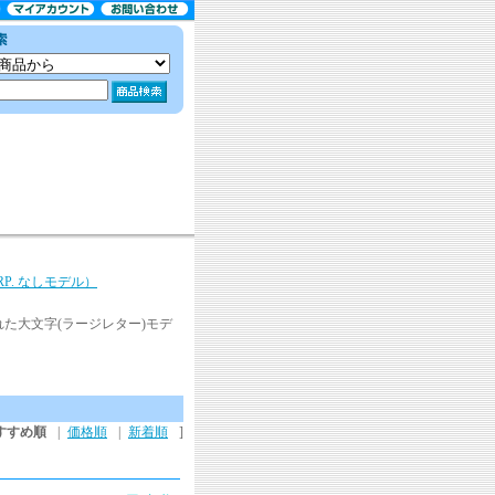
ORP. なしモデル）
された大文字(ラージレター)モデ
すすめ順
|
価格順
|
新着順
]