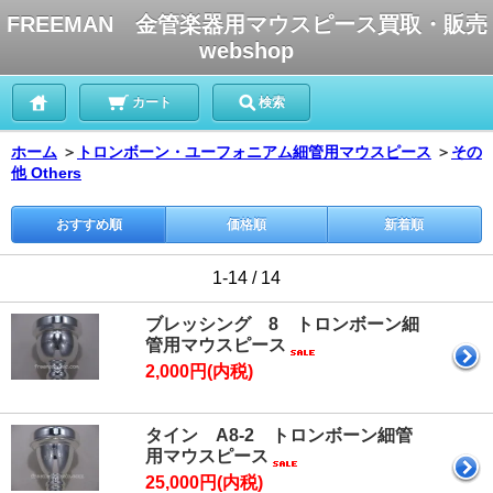
FREEMAN 金管楽器用マウスピース買取・販売
webshop
カート
検索
ホーム
＞
トロンボーン・ユーフォニアム細管用マウスピース
＞
その
他 Others
おすすめ順
価格順
新着順
1-14 / 14
ブレッシング 8 トロンボーン細
管用マウスピース
2,000円(内税)
タイン A8-2 トロンボーン細管
用マウスピース
25,000円(内税)