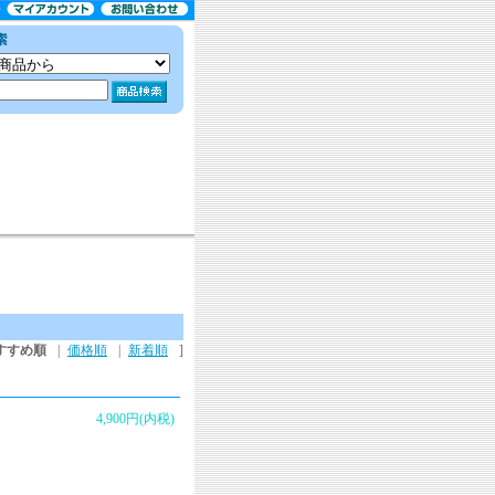
すすめ順
|
価格順
|
新着順
]
4,900円(内税)