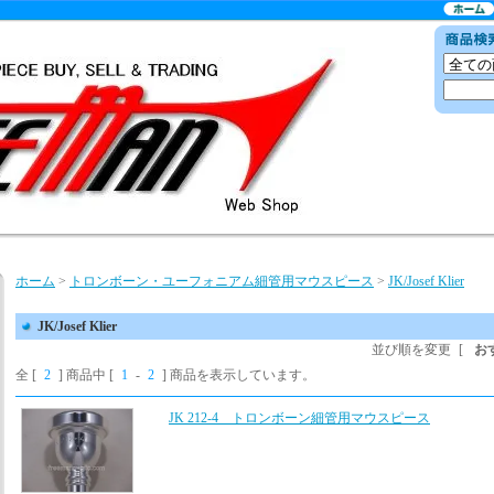
ホーム
>
トロンボーン・ユーフォニアム細管用マウスピース
>
JK/Josef Klier
JK/Josef Klier
並び順を変更
[
お
全 [
2
] 商品中 [
1
-
2
] 商品を表示しています。
JK 212-4 トロンボーン細管用マウスピース