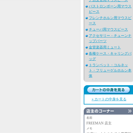
アム太管用マウスピース
バストロンボーン用マウス
ピース
フレンチホルン用マウスピ
ース
チューバ用マウスピース
アクセサリー・チューンナ
ップパーツ
金管楽器用ミュート
各種ケース・キャリングバ
ッグ
トランペット・コルネッ
ト・フリューゲルホルン本
体
» カートの中身を見る
名前
FREEMAN 店主
メモ