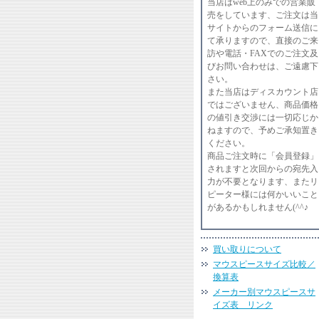
当店はweb上のみでの営業販
売をしています、ご注文は当
サイトからのフォーム送信に
て承りますので、直接のご来
訪や電話・FAXでのご注文及
びお問い合わせは、ご遠慮下
さい。
また当店はディスカウント店
ではございません、商品価格
の値引き交渉には一切応じか
ねますので、予めご承知置き
ください。
商品ご注文時に「会員登録」
されますと次回からの宛先入
力が不要となります、またリ
ピーター様には何かいいこと
があるかもしれません(^^♪
買い取りについて
マウスピースサイズ比較／
換算表
メーカー別マウスピースサ
イズ表 リンク