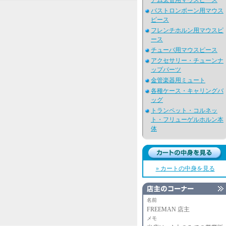
アム太管用マウスピース
バストロンボーン用マウス
ピース
フレンチホルン用マウスピ
ース
チューバ用マウスピース
アクセサリー・チューンナ
ップパーツ
金管楽器用ミュート
各種ケース・キャリングバ
ッグ
トランペット・コルネッ
ト・フリューゲルホルン本
体
» カートの中身を見る
名前
FREEMAN 店主
メモ