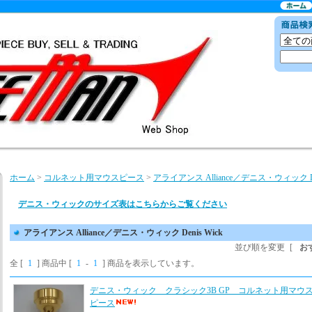
ホーム
>
コルネット用マウスピース
>
アライアンス Alliance／デニス・ウィック Den
デニス・ウィックのサイズ表はこちらからご覧ください
アライアンス Alliance／デニス・ウィック Denis Wick
並び順を変更
[
お
全 [
1
] 商品中 [
1
-
1
] 商品を表示しています。
デニス・ウィック クラシック3B GP コルネット用マウ
ピース