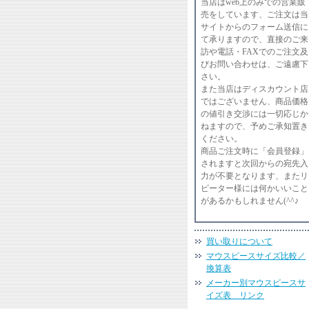
当店はweb上のみでの営業販
売をしています、ご注文は当
サイトからのフォーム送信に
て承りますので、直接のご来
訪や電話・FAXでのご注文及
びお問い合わせは、ご遠慮下
さい。
また当店はディスカウント店
ではございません、商品価格
の値引き交渉には一切応じか
ねますので、予めご承知置き
ください。
商品ご注文時に「会員登録」
されますと次回からの宛先入
力が不要となります、またリ
ピーター様には何かいいこと
があるかもしれません(^^♪
買い取りについて
マウスピースサイズ比較／
換算表
メーカー別マウスピースサ
イズ表 リンク