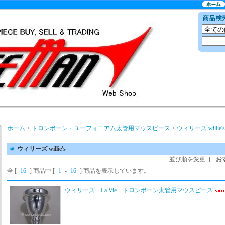
ホーム
>
トロンボーン・ユーフォニアム太管用マウスピース
>
ウィリーズ willie's
ウィリーズ willie's
並び順を変更
[
お
全 [
16
] 商品中 [
1
-
16
] 商品を表示しています。
ウィリーズ La Vie トロンボーン太管用マウスピース