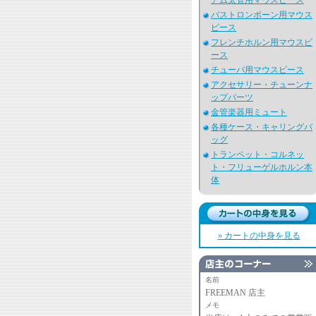
アム太管用マウスピース
バストロンボーン用マウス
ピース
フレンチホルン用マウスピ
ース
チューバ用マウスピース
アクセサリー・チューンナ
ップパーツ
金管楽器用ミュート
各種ケース・キャリングバ
ッグ
トランペット・コルネッ
ト・フリューゲルホルン本
体
» カートの中身を見る
名前
FREEMAN 店主
メモ