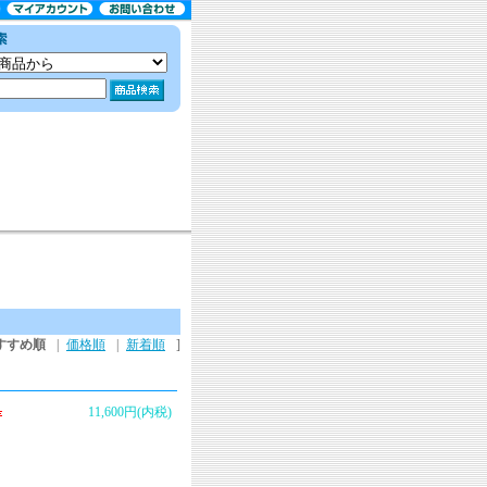
すすめ順
|
価格順
|
新着順
]
11,600円(内税)