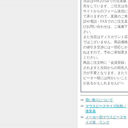
当店はweb上のみでの営業販
売をしています、ご注文は当
サイトからのフォーム送信に
て承りますので、直接のご来
訪や電話・FAXでのご注文及
びお問い合わせは、ご遠慮下
さい。
また当店はディスカウント店
ではございません、商品価格
の値引き交渉には一切応じか
ねますので、予めご承知置き
ください。
商品ご注文時に「会員登録」
されますと次回からの宛先入
力が不要となります、またリ
ピーター様には何かいいこと
があるかもしれません(^^♪
買い取りについて
マウスピースサイズ比較／
換算表
メーカー別マウスピースサ
イズ表 リンク